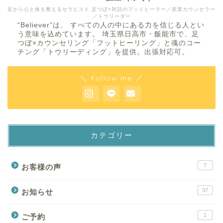
足から心と体を整えるセラピスト 足つぼ×対話のフットヒーラー／産業カウンセラー
／トウリーダー
“Believer”は、 すべての人の中にある力を信じる人とい
う意味を込めています。 埼玉県日高市・飯能市で、足
つぼ×カウンセリング「フットヒーリング」と魂のコー
チング「トウリーディング」を提供。出張対応可。
＼ Follow me ／
カテゴリー
7
お客様の声
37
お知らせ
1
ご予約