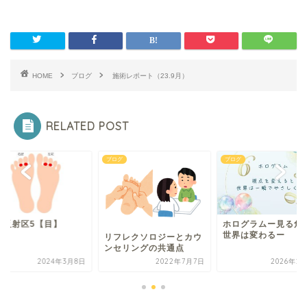
HOME
ブログ
施術レポート（23.9月）
RELATED POST
グ
ブログ
ブログ
裏反射区5【目】
ホログラムー見る角
世界は変わるー
リフレクソロジーとカウ
ンセリングの共通点
2024年3月8日
2022年7月7日
2026年2