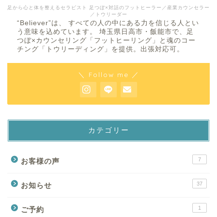
足から心と体を整えるセラピスト 足つぼ×対話のフットヒーラー／産業カウンセラー
／トウリーダー
“Believer”は、 すべての人の中にある力を信じる人とい
う意味を込めています。 埼玉県日高市・飯能市で、足
つぼ×カウンセリング「フットヒーリング」と魂のコー
チング「トウリーディング」を提供。出張対応可。
＼ Follow me ／
カテゴリー
7
お客様の声
37
お知らせ
1
ご予約